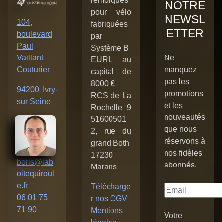
remorques
NOTRE
pour vélo
NEWSL
104,
fabriquées
ETTER
boulevard
par
Paul
Système B
Vaillant
Ne
EURL au
Couturier
manquez
capital de
pas les
8000 €
94200 Ivry-
promotions
RCS de La
sur Seine
et les
Rochelle 9
nouveautés
51600501
que nous
2, rue du
réservons à
grand Both
nos fidèles
17230
boris@lab
abonnés.
Marans
oitequiroul
e.fr
Télécharge
06 01 75
r nos CGV
71 90
Mentions
Votre